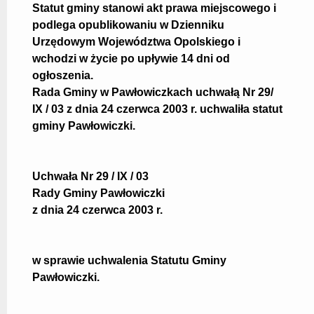
Szkoły Podstawowe
Statut gminy stanowi akt prawa miejscowego i
Zespoły Gimnazjalno – Szkolno – Przedszkolne
podlega opublikowaniu w Dzienniku
Biblioteki
Urzędowym Województwa Opolskiego i
Gminny Zespół Ekonomiczno – Administracyjny Szkół W
Pawłowiczkach
wchodzi w życie po upływie 14 dni od
Gminny Ośrodek Pomocy Społecznej
ogłoszenia.
Załatw sprawę
Rada Gminy w Pawłowiczkach uchwałą Nr 29/
Wniosek o przyznanie prawa pomocy w postępowaniu
przed sądami administracyjnymi
IX / 03 z dnia 24 czerwca 2003 r. uchwaliła statut
Inne
gminy Pawłowiczki.
Działalność Lobbingowa
Ponowne wykorzystywanie
Młodociani pracownicy
Obywatel RP i jego rodzina
Uchwała Nr 29 / IX / 03
Ochrona Danych Osobowych
Rady Gminy Pawłowiczki
Działalność gospodarcza
Podatki i opłaty lokalne
z dnia 24 czerwca 2003 r.
Sprawy mieszkaniowe
Zagospodarowanie przestrzenne
Obsługa osób niesłyszących
Sprawy w USC
w sprawie uchwalenia Statutu Gminy
Działalność pożytku publicznego
Pawłowiczki.
Dostęp do informacji publicznej
Petycje
Informator dla osób doznających przemocy i stosujących