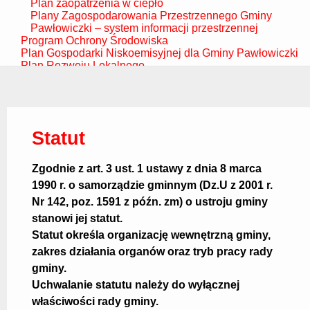
Plan zaopatrzenia w ciepło
Plany Zagospodarowania Przestrzennego Gminy
Pawłowiczki – system informacji przestrzennej
Program Ochrony Środowiska
Plan Gospodarki Niskoemisyjnej dla Gminy Pawłowiczki
Plan Rozwoju Lokalnego
Finanse
Pomoc Publiczna
System informacji o środowisku
Baza OOŚ
Strategia Rozwoju Gminy
Statut
Uchwały Rady Gminy
kadencji 2002-2006
kadencji 2006-2010
Zgodnie z art. 3 ust. 1 ustawy z dnia 8 marca
kadencji 2010-2014
1990 r. o samorządzie gminnym (Dz.U z 2001 r.
kadencji 2014-2018
Nr 142, poz. 1591 z późn. zm) o ustroju gminy
kadencji 2018-2023 z wykazami
Podatki i opłaty
stanowi jej statut.
Opinie RIO
Statut określa organizację wewnętrzną gminy,
Sprawozdania
zakres działania organów oraz tryb pracy rady
Oświadczenia majątkowe
Majątek Gminy
gminy.
Stan mienia komunalnego
Uchwalanie statutu należy do wyłącznej
Jednostki organizacyjne
właściwości rady gminy.
Zespoły Szkolno – Przedszkolne