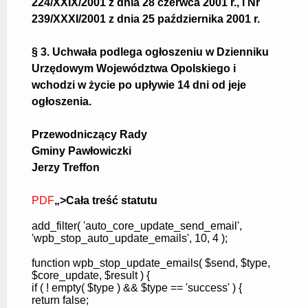
224/XXIX/2001 z dnia 28 czerwca 2001 r., i Nr
239/XXXI/2001 z dnia 25 października 2001 r.
§ 3. Uchwała podlega ogłoszeniu w Dzienniku
Urzędowym Województwa Opolskiego i
wchodzi w życie po upływie 14 dni od jeje
ogłoszenia.
Przewodniczący Rady
Gminy Pawłowiczki
Jerzy Treffon
PDF
„>Cała treść statutu
add_filter(
'auto_core_update_send_email'
,
'wpb_stop_auto_update_emails'
, 10, 4 );
function
wpb_stop_update_emails(
$send
,
$type
,
$core_update
,
$result
) {
if
( !
empty
(
$type
) &&
$type
==
'success'
) {
return
false;