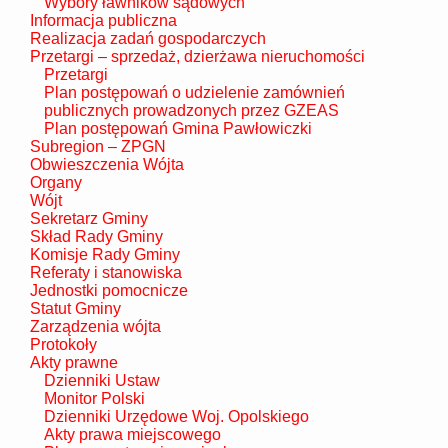
Wybory ławników sądowych
Informacja publiczna
Realizacja zadań gospodarczych
Przetargi – sprzedaż, dzierżawa nieruchomości
Przetargi
Plan postępowań o udzielenie zamównień
publicznych prowadzonych przez GZEAS
Plan postępowań Gmina Pawłowiczki
Subregion – ZPGN
Obwieszczenia Wójta
Organy
Wójt
Sekretarz Gminy
Skład Rady Gminy
Komisje Rady Gminy
Referaty i stanowiska
Jednostki pomocnicze
Statut Gminy
Zarządzenia wójta
Protokoły
Akty prawne
Dzienniki Ustaw
Monitor Polski
Dzienniki Urzędowe Woj. Opolskiego
Akty prawa miejscowego