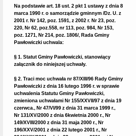
przemoc
Na podstawie art. 18 ust. 2 pkt 1 ustawy z dnia 8
Punkt Nieodpłatnej Pomocy Prawnej
marca 1990 r. o samorządzie gminnym /Dz. U. z
Taryfa opłat za wodę i ścieki
Stypendia szkolne
2001 r. Nr 142, poz. 1591, z 2002 r. Nr 23, poz.
Obwieszczenia
220, Nr 62, poz.558, nr 113, poz. 984, Nr 153,
Raport o stanie gminy
poz. 1271, Nr 214, poz. 1806/, Rada Gminy
Zwrot podatku akcyzowego
Poprawa efektywności
Pawłowiczki uchwala:
Interpelacje i zapytania radnych
Transmisja obrad Rady Gminy
§ 1. Statut Gminy Pawłowiczki, stanowiący
Powszechny Spis Rolny 2020
Koordynator ds.dostępności
załącznik do niniejszej uchwały.
Narodowy Spis Powszechny
Kontrole
§ 2. Traci moc uchwała nr 87/XIII/96 Rady Gminy
Deklaracja dostępności
Pawłowiczki z dnia 16 lutego 1996 r. w sprawie
uchwalenia Statutu Gminy Pawłowiczki,
zmieniona uchwałami Nr 155/XXVII/97 z dnia 19
czerwca., Nr 47/VI/99 z dnia 31 marca 1999 r.,
Nr 131/XV/2000 z dnia 6kwietnia 2000 r., Nr
149/XVIII/2000 z dnia 31 maja 2000 r., Nr
196/XXV/2001 z dnia 22 lutego 2001 r., Nr