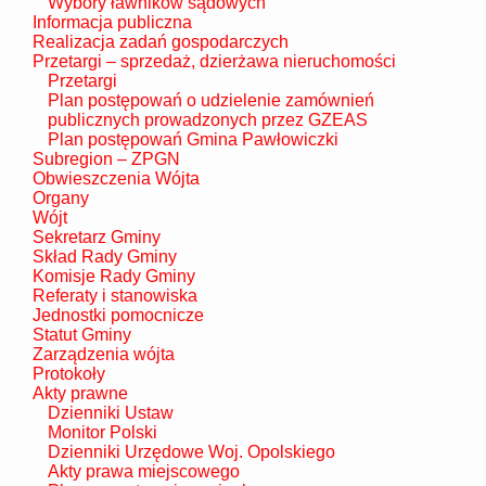
Wybory ławników sądowych
Informacja publiczna
Realizacja zadań gospodarczych
Przetargi – sprzedaż, dzierżawa nieruchomości
Przetargi
Plan postępowań o udzielenie zamównień
publicznych prowadzonych przez GZEAS
Plan postępowań Gmina Pawłowiczki
Subregion – ZPGN
Obwieszczenia Wójta
Organy
Wójt
Sekretarz Gminy
Skład Rady Gminy
Komisje Rady Gminy
Referaty i stanowiska
Jednostki pomocnicze
Statut Gminy
Zarządzenia wójta
Protokoły
Akty prawne
Dzienniki Ustaw
Monitor Polski
Dzienniki Urzędowe Woj. Opolskiego
Akty prawa miejscowego