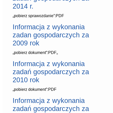
przemoc
2014 r.
Punkt Nieodpłatnej Pomocy Prawnej
Taryfa opłat za wodę i ścieki
Stypendia szkolne
„pobierz sprawozdanie”:PDF
Obwieszczenia
Raport o stanie gminy
Informacja z wykonania
Zwrot podatku akcyzowego
zadan gospodarczych za
Poprawa efektywności
Interpelacje i zapytania radnych
2009 rok
Transmisja obrad Rady Gminy
Powszechny Spis Rolny 2020
Koordynator ds.dostępności
„pobierz dokument”:PDF„
Narodowy Spis Powszechny
Kontrole
Informacja z wykonania
Deklaracja dostępności
zadań gospodarczych za
2010 rok
„pobierz dokument”:PDF
Informacja z wykonania
zadań gospodarczych za