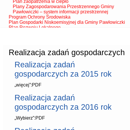
Plan zaopatrzenia w ciepło
Plany Zagospodarowania Przestrzennego Gminy
Pawłowiczki – system informacji przestrzennej
Program Ochrony Środowiska
Plan Gospodarki Niskoemisyjnej dla Gminy Pawłowiczki
Plan Rozwoju Lokalnego
Finanse
Pomoc Publiczna
System informacji o środowisku
Baza OOŚ
Realizacja zadań gospodarczych
Strategia Rozwoju Gminy
Uchwały Rady Gminy
Realizacja zadań
kadencji 2002-2006
kadencji 2006-2010
gospodarczych za 2015 rok
kadencji 2010-2014
kadencji 2014-2018
kadencji 2018-2023 z wykazami
„więcej”:PDF
Podatki i opłaty
Opinie RIO
Realizacja zadań
Sprawozdania
gospodarczych za 2016 rok
Oświadczenia majątkowe
Majątek Gminy
Stan mienia komunalnego
„Wybierz”:PDF
Jednostki organizacyjne
Zespoły Szkolno – Przedszkolne